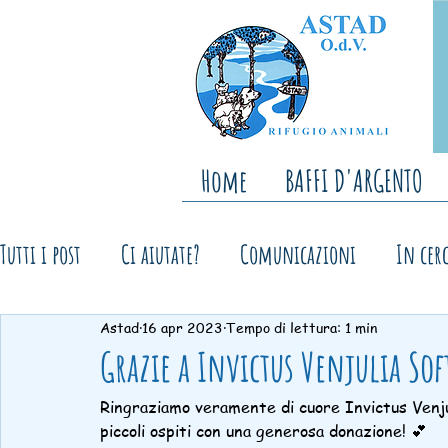
Home
BAFFI D'ARGENTO
Tutti i post
Ci aiutate?
Comunicazioni
In cerc
Astad
16 apr 2023
Tempo di lettura: 1 min
Ringraziamenti
Storie a lieto fine
Open Day,
Grazie a Invictus Venjulia Soft
Ringraziamo veramente di cuore Invictus Venjul
piccoli ospiti con una generosa donazione! 💕