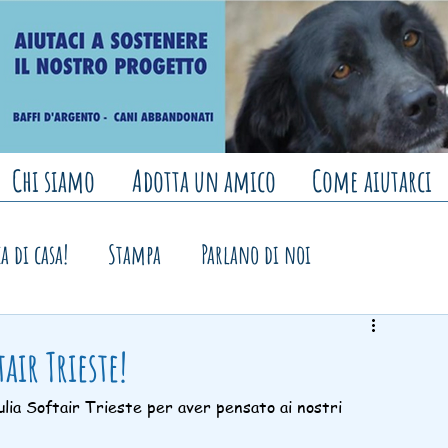
Chi siamo
Adotta un amico
Come aiutarci
a di casa!
Stampa
Parlano di noi
 banchetti e mercatini
air Trieste!
ia Softair Trieste per aver pensato ai nostri 