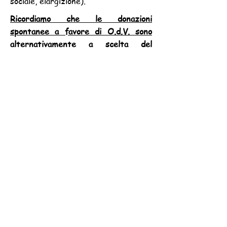
sociale, elargizione).
Ricordiamo che le donazioni
spontanee a favore di O.d.V. sono
alternativamente a scelta del
contribuente:
- o detraibili dall’imposta per una
percentuale del 35% nel limite di
spesa di € 30.000 per ciascun
periodo d’imposta;
- oppure deducibili nel limite del 10%
del reddito complessivo dichiarato.
Vieni a trovarci
Puoi portare qualsiasi cosa possa
servire per gli animali: alimenti in
scatola o alimenti secchi per gatti o
cani, alimenti specifici per cuccioli e
gattini, antiparassitari esterni,