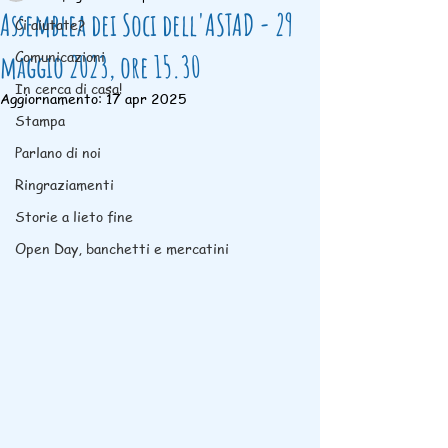
Assemblea dei Soci dell'ASTAD - 29
Ci aiutate?
Comunicazioni
maggio 2023, ore 15.30
In cerca di casa!
Aggiornamento:
17 apr 2025
Stampa
Parlano di noi
Ringraziamenti
Storie a lieto fine
Open Day, banchetti e mercatini