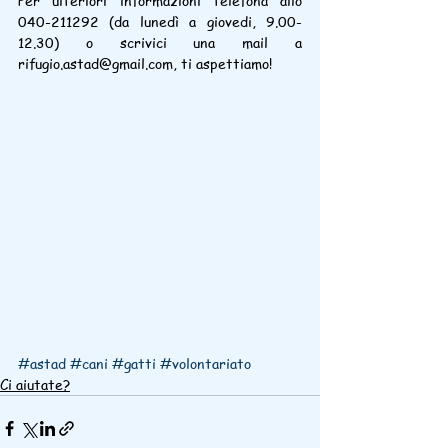
Per ulteriori informazioni telefona allo 
040-211292 (da lunedì a giovedi, 9.00-
12.30) o scrivici una mail a 
rifugio.astad@gmail.com, ti aspettiamo!
#astad
#cani
#gatti
#volontariato
Ci aiutate?