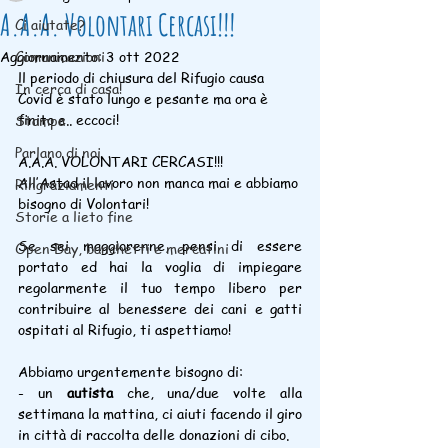
A.A.A. Volontari Cercasi!!!
Ci aiutate?
Aggiornamento:
Comunicazioni
3 ott 2022
ll periodo di chiusura del Rifugio causa 
In cerca di casa!
Covid è stato lungo e pesante ma ora è 
finito e.. eccoci!
Stampa
Parlano di noi
A.A.A. VOLONTARI CERCASI!!!
All’Astad il lavoro non manca mai e abbiamo 
Ringraziamenti
bisogno di Volontari!
Storie a lieto fine
Se sei maggiorenne, pensi di essere 
Open Day, banchetti e mercatini
portato ed hai la voglia di impiegare 
regolarmente il tuo tempo libero per 
contribuire al benessere dei cani e gatti 
ospitati al Rifugio, ti aspettiamo!
Abbiamo urgentemente bisogno di:
- un 
autista
 che, una/due volte alla 
settimana la mattina, ci aiuti facendo il giro 
in città di raccolta delle donazioni di cibo.