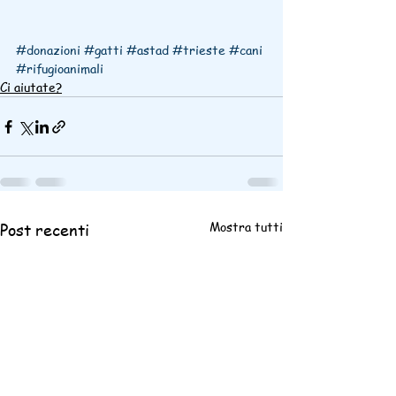
#donazioni
#gatti
#astad
#trieste
#cani
#rifugioanimali
Ci aiutate?
Mostra tutti
Post recenti