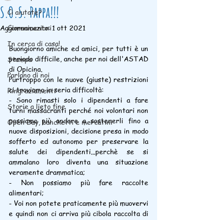
S.O.S. Pappa!!!
Ci aiutate?
Aggiornamento:
Comunicazioni
1 ott 2021
In cerca di casa!
Buongiorno amiche ed amici, per tutti è un 
periodo difficile, anche per noi dell'ASTAD 
Stampa
di Opicina.
Parlano di noi
Purtroppo con le nuove (giuste) restrizioni 
ci troviamo in seria difficoltà:
Ringraziamenti
- Sono rimasti solo i dipendenti a fare 
Storie a lieto fine
turni massacranti perché noi volontari non 
possiamo più andare a sostenerli fino a 
Open Day, banchetti e mercatini
nuove disposizioni, decisione presa in modo 
sofferto ed autonomo per preservare la 
salute dei dipendenti...perchè se si 
ammalano loro diventa una situazione 
veramente drammatica;
- Non possiamo più fare raccolte 
alimentari;
- Voi non potete praticamente più muovervi 
e quindi non ci arriva più cibola raccolta di 