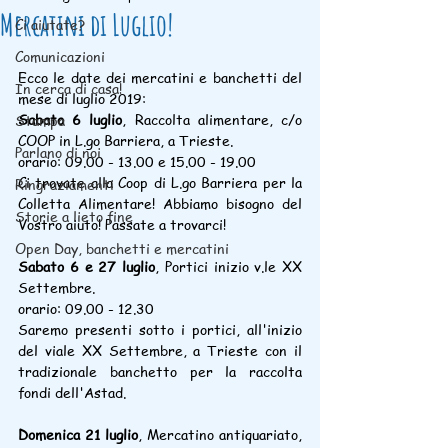
Mercatini di Luglio!
Ci aiutate?
Comunicazioni
Ecco le date dei mercatini e banchetti del 
In cerca di casa!
mese di luglio 2019:
Sabato 6 luglio
, Raccolta alimentare, c/o 
Stampa
COOP in L.go Barriera, a Trieste.
Parlano di noi
orario: 09.00 - 13.00 e 15.00 - 19.00 
Ci trovate alla Coop di L.go Barriera per la 
Ringraziamenti
Colletta Alimentare! Abbiamo bisogno del 
Storie a lieto fine
Vostro aiuto! Passate a trovarci!
Open Day, banchetti e mercatini
Sabato 6 e 27 luglio
, Portici inizio v.le XX 
Settembre.
orario: 09.00 - 12.30
Saremo presenti sotto i portici, all'inizio 
del viale XX Settembre, a Trieste con il 
tradizionale banchetto per la raccolta 
fondi dell'Astad.
Domenica 21 luglio
, Mercatino antiquariato, 