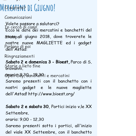
Mercatini di Giugno!
Ci aiutate?
Comunicazioni
Volete passare a salutarci?
In cerca di casa!
Ecco le date dei mercatini e banchetti del 
mese di giugno 2018, dove troverete le 
Stampa
nostre nuove MAGLIETTE ed i gadget 
Parlano di noi
dell'Astad:
Ringraziamenti
Sabato 2 e domenica 3 - Bioest, 
Parco di S. 
Storie a lieto fine
Giovanni.
orario: 9.30 - 19.30
Open Day, banchetti e mercatini
Saremo presenti con il banchetto con i 
nostri gadget e le nuove magliette 
dell'Astad! http://www.bioest.org/
Sabato 2 e sabato 30
, Portici inizio v.le XX 
Settembre.
orario: 9.00 - 12.30
Saremo presenti sotto i portici, all'inizio 
del viale XX Settembre, con il banchetto 