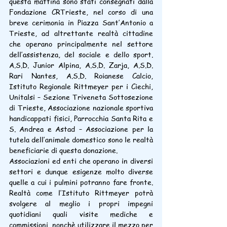
questa mattina sono stati consegnati dalla 
Fondazione CRTrieste, nel corso di una 
breve cerimonia in Piazza Sant’Antonio a 
Trieste, ad altrettante realtà cittadine 
che operano principalmente nel settore 
dell’assistenza, del sociale e dello sport. 
A.S.D. Junior Alpina, A.S.D. Zarja, A.S.D. 
Rari Nantes, A.S.D. Roianese Calcio, 
Istituto Regionale Rittmeyer per i Ciechi, 
Unitalsi – Sezione Triveneta Sottosezione 
di Trieste, Associazione nazionale sportiva 
handicappati fisici, Parrocchia Santa Rita e 
S. Andrea e Astad – Associazione per la 
tutela dell’animale domestico sono le realtà 
beneficiarie di questa donazione.
Associazioni ed enti che operano in diversi 
settori e dunque esigenze molto diverse 
quelle a cui i pulmini potranno fare fronte. 
Realtà come l’Istituto Rittmeyer potrà 
svolgere al meglio i propri impegni 
quotidiani quali visite mediche e 
commissioni, nonchè utilizzare il mezzo per 