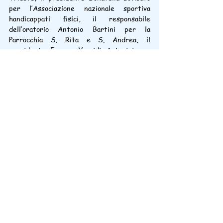
per l’Associazione nazionale sportiva 
handicappati fisici, il responsabile 
dell’oratorio Antonio Bartini per la 
Parrocchia S. Rita e S. Andrea, il 
presidente Franca Varridi Antonini per 
l’Astad – Associazione per la tutela 
dell’animale domestico.
ARTICOLO ORIGINALE:
http://www.fondazionecrtrieste.it/2018/0
4/12/cerimonia-di-consegna-di-nove-
pulmini-donati-dalla-fondazione-crtrieste/
SERVIZIO TELE4:
https://www.youtube.com/watch?
v=yO5ZlRFMvOI
Ringraziamenti