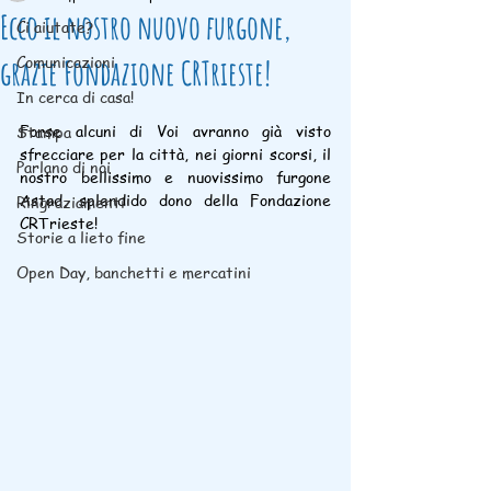
Ecco il nostro nuovo furgone,
Ci aiutate?
Comunicazioni
grazie Fondazione CRTrieste!
In cerca di casa!
Forse alcuni di Voi avranno già visto 
Stampa
sfrecciare per la città, nei giorni scorsi, il 
Parlano di noi
nostro bellissimo e nuovissimo furgone 
Astad, splendido dono della Fondazione 
Ringraziamenti
CRTrieste!
Storie a lieto fine
Open Day, banchetti e mercatini