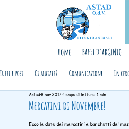
Home
BAFFI D'ARGENTO
Tutti i post
Ci aiutate?
Comunicazioni
In cerc
Astad
8 nov 2017
Tempo di lettura: 1 min
Ringraziamenti
Storie a lieto fine
Open Day,
Mercatini di Novembre!
Ecco le date dei mercatini e banchetti del me