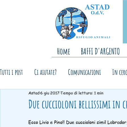
Home
BAFFI D'ARGENTO
Tutti i post
Ci aiutate?
Comunicazioni
In cerc
Astad
6 giu 2017
Tempo di lettura: 1 min
Ringraziamenti
Storie a lieto fine
Open Day,
Due cuccioloni bellissimi in ce
Ecco Livio e Pino!! Due cuccioloni simil Labrador